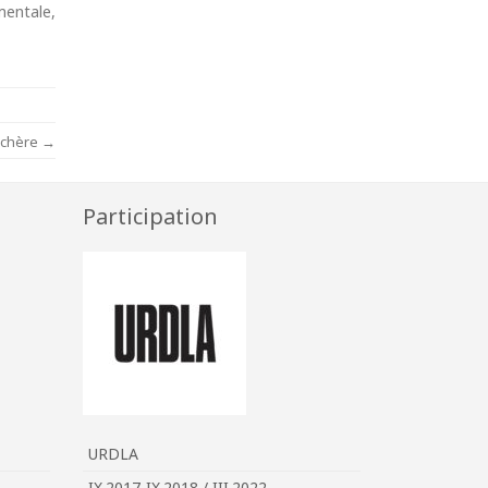
mentale,
Duchère
→
Participation
URDLA
IX.2017-IX.2018 / III.2022-