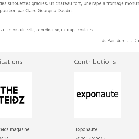
u, des silhouettes graciles, un château fort, une râpe à fromage monu
exposition par Claire Georgina Daudin.
021
,
action culturelle
,
coordination
,
L'attrape-couleurs
du Pain dure à la 
ications
Contributions
teidz magazine
Exponaute
2018
VI.2014-X.2014