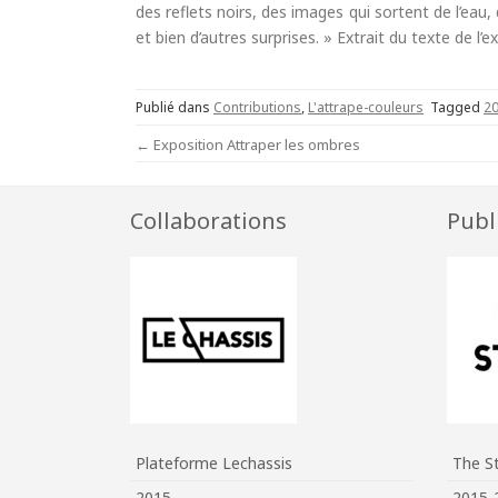
des reflets noirs, des images qui sortent de l’ea
et bien d’autres surprises. » Extrait du texte de l’
Publié dans
Contributions
,
L'attrape-couleurs
Tagged
2
Post
←
Exposition Attraper les ombres
navigation
Collaborations
Publ
Plateforme Lechassis
The S
2015
2015-