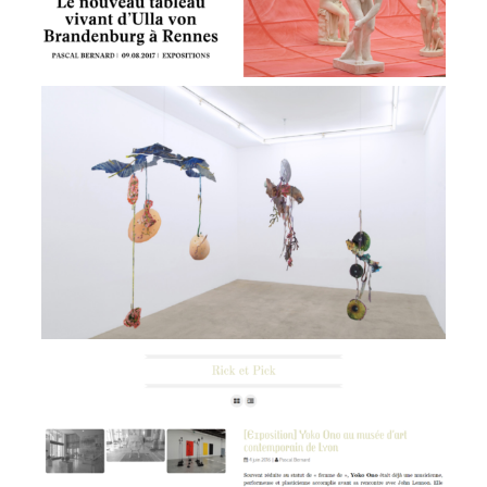
Exposition Les Ambassadeurs, Galerie
Escougnou-Cetraro
VIEW
Rick & Pick
VIEW