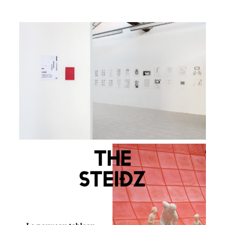
Exposition Clichés, URDLA
VIEW
The Steidz webzine
VIEW