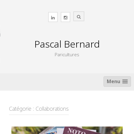
Skip
to
content
Pascal Bernard
Paricultures
Menu
Catégorie :
Collaborations