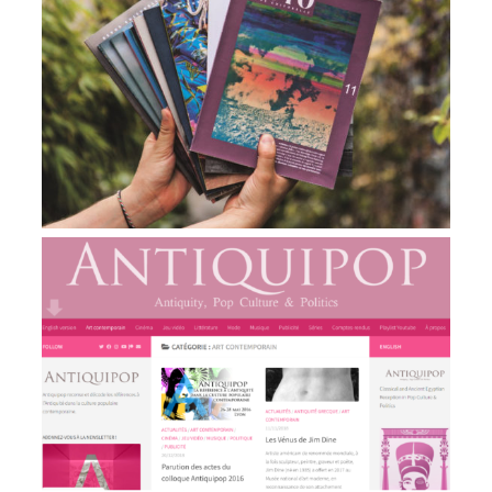
Revue NOTO
VIEW
Antiquipop, L’Antiquité dans la culture pop
contemporaine
VIEW