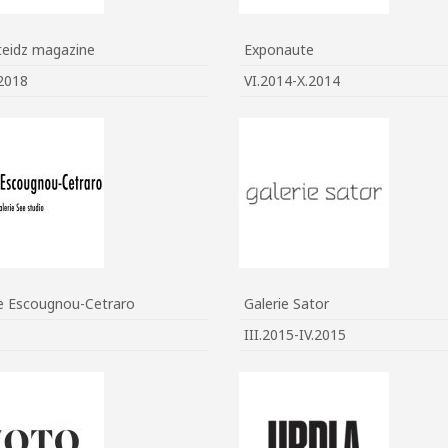
teidz magazine
Exponaute
2018
VI.2014-X.2014
ie Escougnou-Cetraro
Galerie Sator
III.2015-IV.2015