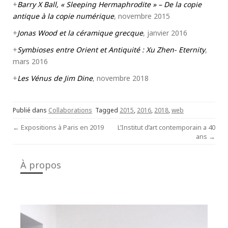
+
Barry X Ball, « Sleeping Hermaphrodite » – De la copie
antique à la copie numérique
, novembre 2015
+
Jonas Wood et la céramique grecque
, janvier 2016
+
Symbioses entre Orient et Antiquité : Xu Zhen- Eternity
,
mars 2016
+
Les Vénus de Jim Dine
, novembre 2018
Publié dans
Collaborations
Tagged
2015
,
2016
,
2018
,
web
Post
←
Expositions à Paris en 2019
L’Institut d’art contemporain a 40
ans
→
navigation
À propos