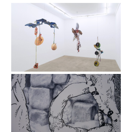
Exposition Les Ambassadeurs, Galerie
Escougnou-Cetraro
VIEW
Exposition-dossier David Wolle
VIEW