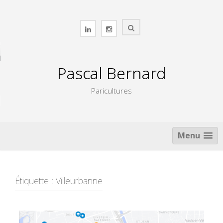
Skip
to
content
Pascal Bernard
Paricultures
Menu
Étiquette :
Villeurbanne