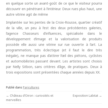
en quelque sorte un avant-goût de ce que le visiteur pourra
découvrir en pénétrant à l’intérieur. Deux rues plus haut, une
autre vitrine agit de même
Implantée sur les pentes de la Croix-Rousse, quartier créatif
de la ville, un peu à l’est des deux précédentes galeries,
l’agence Chasseurs d’influences, spécialisée dans le
développement d’image et la valorisation de produits
possède elle aussi une vitrine sur rue ouverte à l’art. La
programmation, très éclectique (et il faut le dire très
inégale), ne manque pas d’attirer l’œil des piétons, cyclistes
et automobilistes passant devant. Les artistes sont choisis
par Nelly Sitbon, sans critères d’âge, de pratiques. Deux à
trois expositions sont présentées chaque années depuis XX.
Publié dans
Paricultures
Post
←
Château d’Oiron : curiosités et
Exposition Labitat
→
merveilles
navigation