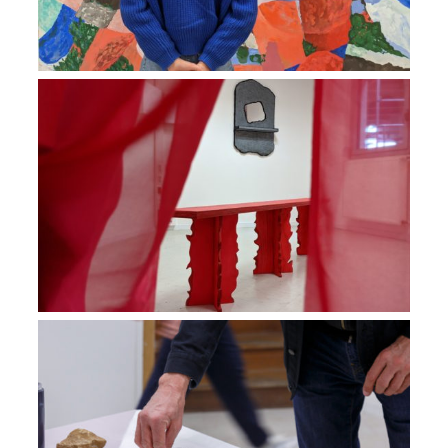
Exposition Les marbrures des bancs ne
laissent pas les enfants indifférents
VIEW
du Pain dure à la Duchère
VIEW