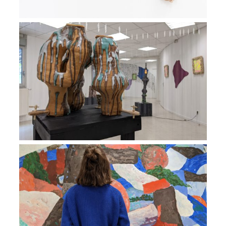
Exposition TRIP, 18 avenue du Plateau
VIEW
Exposition All Eyes – All Trails – Infinite
Directions
VIEW