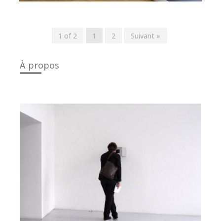
1 of 2
1
2
Suivant »
À propos