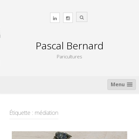
Skip
to
content
Pascal Bernard
Paricultures
Menu
Étiquette :
médiation